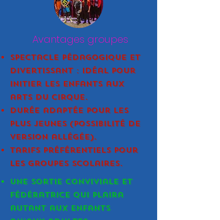
Avantages groupes
Spectacle pédagogique et
divertissant : idéal pour
initier les enfants aux
arts du cirque.
Durée adaptée pour les
plus jeunes (possibilité de
version allégée).
Tarifs préférentiels pour
les groupes scolaires.
Une sortie conviviale et
fédératrice qui plaira
autant aux enfants