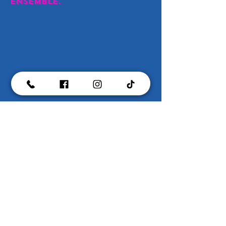
ensemble.
Contactez-nous
Prénom
*
Nom de famille
E-mail
*