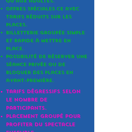
qu’aux adultes.
Offres spéciales CE avec
tarifs réduits sur les
places.
Billetterie groupée simple
et rapide à mettre en
place.
Possibilité de réserver une
séance privée ou de
bloquer des places en
avant-première.
Tarifs dégressifs selon
le nombre de
participants.​
Placement groupé pour
profiter du spectacle